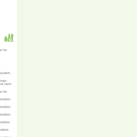
r für
,
andlich,
ungs-
und mehr
r für
ohlfühl-
ohlfühl-
ohlfühl-
hlfühl-
lfühl-