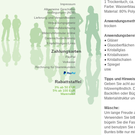
1 Trockentuch, ca
Impressum
Farbe: Wasserbla
Allgemeine Geschäfts-
Material: 80% Pol
bedingungen (AGB)
Lieferung und Versandkosten
Anwendungsmeth
Verpackungsgesetz
trocken
Widerrufsbelehrung
Widerrufsformular online
Anwendungsberei
Datenschutzerklärung
● Gläser
Empfehlungen/Links
● Glasoberflächen
● Kristallglas
Zahlungsarten
● Kristallvasen
PayPal
● Kristallschalen
Vorkasse
● Spiegel
Rechnung für Stammkunden
usw.
Tipps und Hinweis
Rabattstaffel
Geben Sie acht auf
3% ab 50 EUR
hitzeempfindlich. 
5% ab 100 EUR
Backöfen oder Büge
Warenwert
Materialstruktur un
Wäsche:
Um lange Freude a
Verwenden Sie bit
bügeln Sie die Fas
und benutzen Sie 
Buntes bitte nur m