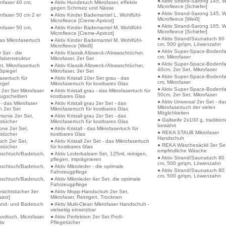
● Aktiv Strand-Sarong 145, W
nfaser 40 cm,
● Aktiv Hundetuch Mikrofaser, effektiv
Microfleece [Schiefer]
gegen Schmutz und Nässe
● Aktiv Strand-Sarong 145, W
nfaser 50 cm 2 er
● Aktiv Kinder Bademantel L, Wohlfühl-
Microfleece [Weiß]
Microfleece [Creme-Apricot]
● Aktiv Strand-Sarong 165, W
nfaser 50 cm,
● Aktiv Kinder Bademantel M, Wohlfühl-
Microfleece [Schiefer]
Microfleece [Creme-Apricot]
● Aktiv Strand/Saunatuch 80
das Mikrofasertuch
● Aktiv Kinder Bademantel M, Wohlfühl-
cm, 500 gr/qm, Löwenzahn
Microfleece [Weiß]
● Aktiv Super-Space-Bodenfa
 Set - die
● Aktiv Klassik Allzweck-/Abwaschtücher,
cm, Mikrofaser
Wabenstruktur
Mikrofaser, 2er Set
● Aktiv Super-Space-Bodenfa
et, Mikrofasertuch
● Aktiv Klassik Allzweck-/Abwaschtücher,
40cm, 2er Set, Mikrofaser
 Spiegel
Mikrofaser, 3er Set
● Aktiv Super-Space-Bodenfa
fasertuch für
● Aktiv Kristall 10er Set grau - das
cm, Mikrofaser
egel
Mikrofasertuch für kostbares Glas
● Aktiv Super-Space-Bodenfa
2er Set Mikrofaser
● Aktiv Kristall grau - das Mikrofasertuch für
50cm, 2er Set, Mikrofaser
eugscheiben
kostbares Glas
● Aktiv Universal 2er Set - da
 - das Mikrofaser
● Aktiv Kristall grau 2er Set - das
Mikrofasertuch der vielen
h 2er Set
Mikrofasertuch für kostbares Glas
Möglichkeiten
monie 2er Set,
● Aktiv Kristall grau 2er Set - das
● Gallseife 2x100 g, traditione
gstücher
Mikrofasertuch für kostbares Glas
bewährt
one 2er Set,
● Aktiv Kristall - das Mikrofasertuch für
● REKA STAUB Mikrofaser
gstücher
kostbares Glas
Handschuh
sich 2er Set,
● Aktiv Kristall 2er Set - das Mikrofasertuch
● REKA Wäschesäckli 3er Set
gstücher
für kostbares Glas
empfindliche Wäsche
Duschtuch/Badetuch,
● Aktiv Lederbalsam Set, 125ml, reinigen,
● Aktiv Strand/Saunatuch 80
pflegen, imprägnieren
cm, 500 gr/qm, Löwenzahn
Duschtuch/Badetuch,
● Aktiv Mikroleder - die optimale
● Aktiv Strand/Saunatuch 80
Fahrzeugpflege
cm, 500 gr/qm, Löwenzahn
Duschtuch/Badetuch,
● Aktiv Mikroleder 4er Set, die optimale
Fahrzeugpflege
esichtstücher 3er
● Aktiv Mopp-Handschuh 2er Set,
warz]
Mikrofaser, Reinigen, Trocknen
Hand- und Badetuch
● Aktiv Multi-Clean Mikrofaser Handschuh -
vielseitig einsetzbar
andtuch, Microfaser
● Aktiv Perfektion 2er Set Profi-
tiv
Pflegetücher