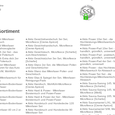
line
g
Sortiment
et Mikrofaser
● Aktiv Gesichtshandschuh 3er Set,
● Aktiv Power 10er Set - die
tuch
Microfleece [Creme-Apricot]
Hochleistungs-Mikrofasertüche
Abwasch
d Mikrofaser
● Aktiv Gesichtshandschuh, Microfleece
ahrzeuglacke
[Creme-Apricot]
● Aktiv Power-Pad 10er Set -
handlich, gründlich, universell
ch 2er Set - das
● Aktiv Gesichtstuch, Microfleece [Schiefer]
d Poliertuch
zum Abschminken
● Aktiv Power-Pad - praktisch
handlich, gründlich, universell
ch Extra dick 2er
● Aktiv Gesichtstücher 3er Set, Microfleece
Poliertuch
[Schiefer]
● Aktiv Power-Pad 4er Set - h
gründlich, universell
Set Mikrofaser
● Aktiv Glanz 2er Set, die Mikrofaser Polier-
amm für das Auto
und Geschirrtücher
● Aktiv Power - das Hochleist
Mikrofasertuch für Abwasch 
/M, Wohlfühl-
● Aktiv Glanz das Mikrofaser Polier- und
Geschirrtuch
● Aktiv Power 5er Set - die
Hochleistungs-Mikrofasertüche
Mikrofasertuch für
● Aktiv Glas & Spiegel 4er Set, Mikrofaser-
Abwasch
g
Reinigungs-Pads
● Aktiv Sauna-Sarong 145, W
Premium-Bodenfaser
● Aktiv Handtuch, Wohlfühl-Microfleece
Microfleece [Schiefer]
ofaser
[Creme-Apricot]
● Aktiv Sauna-Sarong 145, W
Premium-Bodenfaser
● Aktiv Hard & Power - Mikrofaser
Microfleece [Weiß]
Borstentuch und Power-Faser
● Aktiv Sauna-Sarong 165, W
Premium-Bodenfaser
● Aktiv Hard & Power 4er Set - Mikrofaser
Microfleece [Schiefer]
ofaser
Borstentuch und Power-Faser
● Aktiv Saunamantel L/XL, Wo
Premium-Bodenfaser
● Aktiv Hundetuch und Hundedecke 120
Microfleece [Creme-Apricot]
Mikrofaser Set
● Aktiv Saunamantel S/M, Woh
nfaser 40 cm 2 er
● Aktiv Hundetuch und Hundedecke 90
Microfleece [Weiß]
Mikrofaser Set