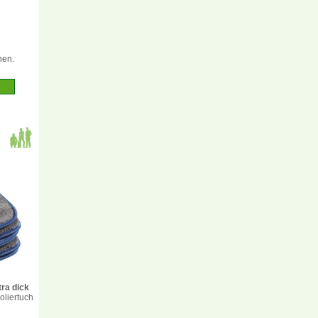
nen.
tra dick
oliertuch