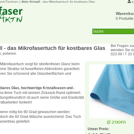
sch/Trocknen
|
Aktiv Kristall
- das Mikrofasertuch für kostbares Glas
K
Warenko
0 Produkte
Bei Fragen zu
ll
- das Mikrofasertuch für kostbares Glas
wenden Sie sic
n, polieren
023 09 / 7 33 
Mikrofasertuch sorgt für streifenfreien Glanz beim
ne Struktur ist fusselfreies Abtrocknen garantiert.
eren Sie schonend alle Glasoberflächen und
tbares Glas, hochwertige Kristallvasen und -
tra-feine Tuch mit seinem Zickzack-Rand optimiert.
gsfreundlich ist auch seine Größe und Elastizität.
stbarkeiten funkeln!
n wenn nötig bis 90 Grad gewaschen werden.
edoch die 60 Grad-Wäsche ausreichend. Das Tuch
sserblau geliefert.
Unser Preis: