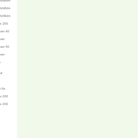
ohlfühl-
ohlfühl-
ohlfühl-
 x 200
ser 40
ser
ser 50
ser
s
ll
 für
 x 200
 x 200