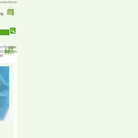
undenkonto
rb
m Produkt
h bitte an
94