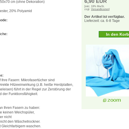
6,90 EUR
. 50x70 cm (ohne Dekoration)
u
[inkl. 19% MwSt.
zzgl.
Versandkosten
]
yester, 20% Polyamid
Der Artikel ist verfügbar.
ode:
Lieferzeit: ca. 6-8 Tage
che:
e:
 Ihre Fasern: Mikrofasertücher sind
Direkte Hitzeeinwirkung (z.B. heiße Herdplatten,
leisen) führt in der Regel zur Zerstörung der
d der Funktionsfähigkeit.
n Ihren Fasern zu haben:
te keinen Weichspüler,
er nicht
nicht den Wäschetrockner.
it Gleichfarbigem waschen.