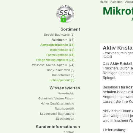
Home
|
Reinigen
|
Abwa
Sortiment
Special Baumwolle (1)
Reinigen
» (84)
Abwasch/Trocknen
(14)
Aktiv Krista
Bodenpflege (13)
- trocknen, reinige
Fahrzeugpflege (14)
[01016]
Pflege-/Reinigungssets (24)
Das
Aktiv Kristall
Wellness, Sauna, Sport » (24)
Trocknen. Durch sei
Baby, Kinderwelt (3)
Reinigen und poli
Hundetücher (3)
Spiegel.
Schnäppchen! (0)
Besonders für
kos
Wissenswertes
schalen
ist das ex
News-Archiv
Angenehm anwendun
Geheimnis feinster Fasern
Lassen Sie Ihre Ko
Hoher Qualitätsstandard
Naturkosmetik
Aktiv Kristall kan
Lebensquell Saunagang
Überwiegend ist j
Bewertungen
wird in frischem Wa
Kundeninformationen
Lieferumfang:
Kontakt