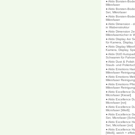
● Aktiv Borsten-Bode
Mikrofaser
● Aktiv Borsten-Bode
Set, Mikrofaser
● Aktiv Borsten-Bode
Mikrofaser
● Aktiv Dimension - 
in Wabenstruktur
● Aktiv Dimension 2er
Mikrofasertücher in 
● Aktiv Display 4er S
für Kamera, Display,
● Aktiv Display Mikro
Kamera, Display, Spi
● Aktiv DUO Autopad 
Schwamm für Fahrz
● Aktiv Dust & Polish
Staub- und Poliertuc
● Aktiv Emotions Har
Mikrofaser Reinigun
● Aktiv Emotions Mel
Mikrofaser Reinigun
● Aktiv Emotions Pfir
Mikrofaser Reinigun
● Aktiv Excellence 
Microfaser [Kiesel]
● Aktiv Excellence 
Microfaser [rot]
● Aktiv Excellence 
Microfaser [Weiß]
● Aktiv Excellence G
Set, Microfaser [Sch
● Aktiv Excellence 
Set, Microfaser [rot]
● Aktiv Excellence H
[Weiß], weich + effek