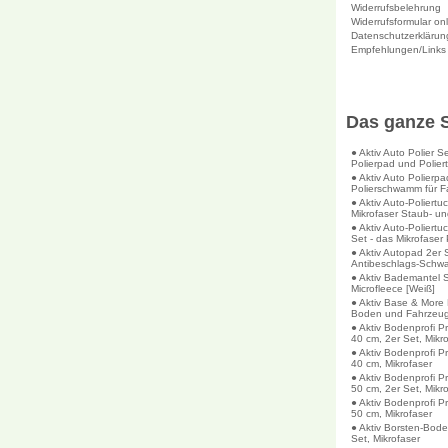
Widerrufsbelehrung
Widerrufsformular on
Datenschutzerklärun
Empfehlungen/Links
Das ganze 
● Aktiv Auto Polier S
Polierpad und Polier
● Aktiv Auto Polierpa
Polierschwamm für F
● Aktiv Auto-Poliertu
Mikrofaser Staub- un
● Aktiv Auto-Poliertu
Set - das Mikrofaser 
● Aktiv Autopad 2er 
Antibeschlags-Schw
● Aktiv Bademantel S
Microfleece [Weiß]
● Aktiv Base & More 
Boden und Fahrzeu
● Aktiv Bodenprofi 
40 cm, 2er Set, Mikr
● Aktiv Bodenprofi 
40 cm, Mikrofaser
● Aktiv Bodenprofi 
50 cm, 2er Set, Mikr
● Aktiv Bodenprofi 
50 cm, Mikrofaser
● Aktiv Borsten-Bode
Set, Mikrofaser