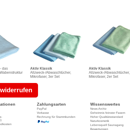
- das
Aktiv Klassik
Aktiv Klassik
 Wabenstruktur
Allzweck-/Abwaschtücher,
Allzweck-/Abwaschtücher,
Mikrofaser, 3er Set
Mikrofaser, 2er Set
 widerrufen
ationen
Zahlungsarten
Wissenswertes
PayPal
News-Archiv
Vorkasse
Geheimnis feinster Fasern
s-
Rechnung für Stammkunden
Hoher Qualitätsstandard
)
Naturkosmetik
ndkosten
Lebensquell Saunagang
Bewertungen