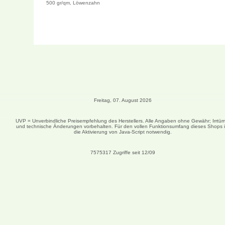
500 gr/qm, Löwenzahn
Freitag, 07. August 2026
UVP = Unverbindliche Preisempfehlung des Herstellers. Alle Angaben ohne Gewähr; Irrtüm
und technische Änderungen vorbehalten. Für den vollen Funktionsumfang dieses Shops i
die Aktivierung von Java-Script notwendig.
7575317 Zugriffe seit 12/09