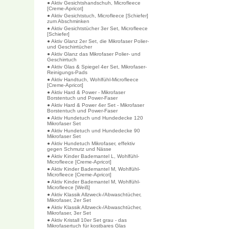
● Aktiv Gesichtshandschuh, Microfleece
[Creme-Apricot]
● Aktiv Gesichtstuch, Microfleece [Schiefer]
zum Abschminken
● Aktiv Gesichtstücher 3er Set, Microfleece
[Schiefer]
● Aktiv Glanz 2er Set, die Mikrofaser Polier-
und Geschirrtücher
● Aktiv Glanz das Mikrofaser Polier- und
Geschirrtuch
● Aktiv Glas & Spiegel 4er Set, Mikrofaser-
Reinigungs-Pads
● Aktiv Handtuch, Wohlfühl-Microfleece
[Creme-Apricot]
● Aktiv Hard & Power - Mikrofaser
Borstentuch und Power-Faser
● Aktiv Hard & Power 4er Set - Mikrofaser
Borstentuch und Power-Faser
● Aktiv Hundetuch und Hundedecke 120
Mikrofaser Set
● Aktiv Hundetuch und Hundedecke 90
Mikrofaser Set
● Aktiv Hundetuch Mikrofaser, effektiv
gegen Schmutz und Nässe
● Aktiv Kinder Bademantel L, Wohlfühl-
Microfleece [Creme-Apricot]
● Aktiv Kinder Bademantel M, Wohlfühl-
Microfleece [Creme-Apricot]
● Aktiv Kinder Bademantel M, Wohlfühl-
Microfleece [Weiß]
● Aktiv Klassik Allzweck-/Abwaschtücher,
Mikrofaser, 2er Set
● Aktiv Klassik Allzweck-/Abwaschtücher,
Mikrofaser, 3er Set
● Aktiv Kristall 10er Set grau - das
Mikrofasertuch für kostbares Glas