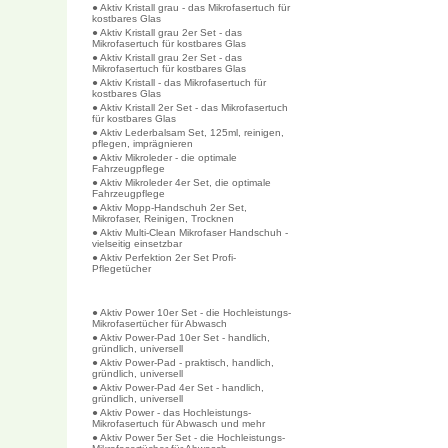
● Aktiv Kristall grau - das Mikrofasertuch für
kostbares Glas
● Aktiv Kristall grau 2er Set - das
Mikrofasertuch für kostbares Glas
● Aktiv Kristall grau 2er Set - das
Mikrofasertuch für kostbares Glas
● Aktiv Kristall - das Mikrofasertuch für
kostbares Glas
● Aktiv Kristall 2er Set - das Mikrofasertuch
für kostbares Glas
● Aktiv Lederbalsam Set, 125ml, reinigen,
pflegen, imprägnieren
● Aktiv Mikroleder - die optimale
Fahrzeugpflege
● Aktiv Mikroleder 4er Set, die optimale
Fahrzeugpflege
● Aktiv Mopp-Handschuh 2er Set,
Mikrofaser, Reinigen, Trocknen
● Aktiv Multi-Clean Mikrofaser Handschuh -
vielseitig einsetzbar
● Aktiv Perfektion 2er Set Profi-
Pflegetücher
● Aktiv Power 10er Set - die Hochleistungs-
Mikrofasertücher für Abwasch
● Aktiv Power-Pad 10er Set - handlich,
gründlich, universell
● Aktiv Power-Pad - praktisch, handlich,
gründlich, universell
● Aktiv Power-Pad 4er Set - handlich,
gründlich, universell
● Aktiv Power - das Hochleistungs-
Mikrofasertuch für Abwasch und mehr
● Aktiv Power 5er Set - die Hochleistungs-