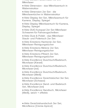
Mikrofaser
● Aktiv Dimension - das Mikrofasertuch in
Wabenstruktur
● Aktiv Dimension 2er Set - die
Mikrofasertücher in Wabenstruktur
● Aktiv Display 4er Set, Mikrofasertuch für
Kamera, Display, Spiegel
● Aktiv Display Mikrofasertuch für Kamera,
Display, Spiegel
● Aktiv DUO Autopad 2er Set Mikrofaser
Schwamm für Fahrzeugscheiben
● Aktiv Dust & Polish - das Mikrofaser
Staub- und Poliertuch 2er Set
● Aktiv Emotions Harmonie 2er Set,
Mikrofaser Reinigungstücher
● Aktiv Emotions Melone 2er Set,
Mikrofaser Reinigungstücher
● Aktiv Emotions Pfirsich 2er Set,
Mikrofaser Reinigungstücher
● Aktiv Excellence Duschtuch/Badetuch,
Microfaser [Kiesel]
● Aktiv Excellence Duschtuch/Badetuch,
Microfaser [rot]
● Aktiv Excellence Duschtuch/Badetuch,
Microfaser [Weiß]
● Aktiv Excellence Gesichtstücher 3er Set,
Microfaser [Schwarz]
● Aktiv Excellence Hand- und Badetuch
Set, Microfaser [rot]
● Aktiv Excellence Handtuch, Microfaser
[Weiß], weich + effektiv
● Aktiv Gesichtshandschuh 3er Set,
Microfleece [Creme-Apricot]