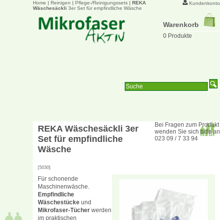
Home
|
Reinigen
|
Pflege-/Reinigungssets
|
REKA
Kundenkonto
Wäschesäckli
3er Set für empfindliche Wäsche
Warenkorb
0 Produkte
Bei Fragen zum Produkt
REKA Wäschesäckli
3er
wenden Sie sich bitte an
Set für empfindliche
023 09 / 7 33 94
Wäsche
[5030]
Für schonende
Maschinenwäsche.
Empfindliche
Wäschestücke
und
Mikrofaser-Tücher
werden
im praktischen