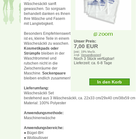
Wäschesäckli sanft
gewaschen. So sorgsam
behandelt danken es Ihnen
Ihre Wäsche und Fasern
mit Langlebigkeit.
Besonders Empfehlenswert
ist es, kleine Teile in einem
Unser Preis:
Wäschesäckli zu waschen.
7,00 EUR
Kosmetikpads oder
[inkl. 19% MwSt.
Strümpfe
bleiben in der
zzgl.
Versandkosten
]
Waschtrommel und
Noch 3 Stück verfügbar!
Lieferzeit: ca. 6-8 Tage
rutschen nicht in die
Zwischenräume der
Maschine.
Sockenpaare
bleiben endlich zusammen!
Lieferumfang:
Wäschesäckli Set
bestehend aus 3 Wäschesäckli, ca. 22x33 cm/29x40 cm/38x59 cm
Material: 100% Polyester
Anwendungsmethode:
Maschinenwäsche
Anwendungsbereiche:
● Bügel-BH
● Wollpullover