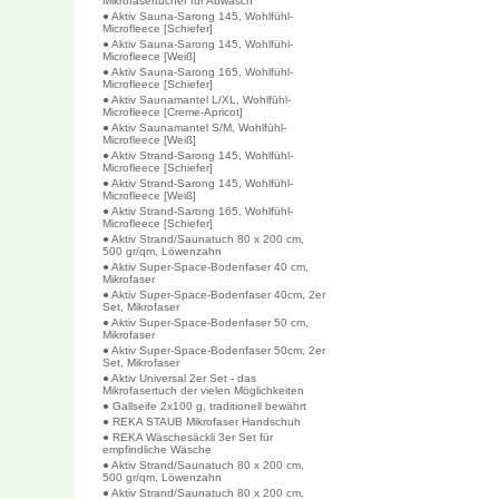
Mikrofasertücher für Abwasch
● Aktiv Sauna-Sarong 145, Wohlfühl-
Microfleece [Schiefer]
● Aktiv Sauna-Sarong 145, Wohlfühl-
Microfleece [Weiß]
● Aktiv Sauna-Sarong 165, Wohlfühl-
Microfleece [Schiefer]
● Aktiv Saunamantel L/XL, Wohlfühl-
Microfleece [Creme-Apricot]
● Aktiv Saunamantel S/M, Wohlfühl-
Microfleece [Weiß]
● Aktiv Strand-Sarong 145, Wohlfühl-
Microfleece [Schiefer]
● Aktiv Strand-Sarong 145, Wohlfühl-
Microfleece [Weiß]
● Aktiv Strand-Sarong 165, Wohlfühl-
Microfleece [Schiefer]
● Aktiv Strand/Saunatuch 80 x 200 cm,
500 gr/qm, Löwenzahn
● Aktiv Super-Space-Bodenfaser 40 cm,
Mikrofaser
● Aktiv Super-Space-Bodenfaser 40cm, 2er
Set, Mikrofaser
● Aktiv Super-Space-Bodenfaser 50 cm,
Mikrofaser
● Aktiv Super-Space-Bodenfaser 50cm, 2er
Set, Mikrofaser
● Aktiv Universal 2er Set - das
Mikrofasertuch der vielen Möglichkeiten
● Gallseife 2x100 g, traditionell bewährt
● REKA STAUB Mikrofaser Handschuh
● REKA Wäschesäckli 3er Set für
empfindliche Wäsche
● Aktiv Strand/Saunatuch 80 x 200 cm,
500 gr/qm, Löwenzahn
● Aktiv Strand/Saunatuch 80 x 200 cm,