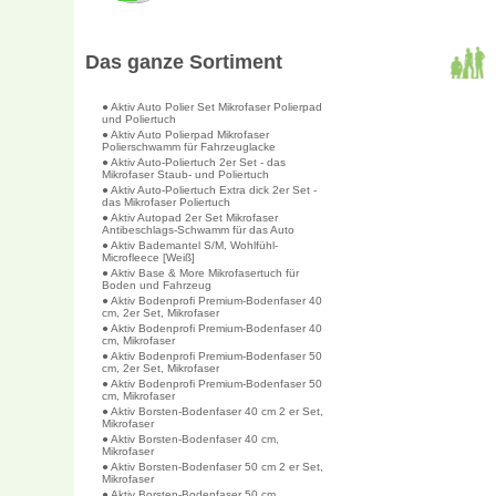
Das ganze Sortiment
● Aktiv Auto Polier Set Mikrofaser Polierpad
und Poliertuch
● Aktiv Auto Polierpad Mikrofaser
Polierschwamm für Fahrzeuglacke
● Aktiv Auto-Poliertuch 2er Set - das
Mikrofaser Staub- und Poliertuch
● Aktiv Auto-Poliertuch Extra dick 2er Set -
das Mikrofaser Poliertuch
● Aktiv Autopad 2er Set Mikrofaser
Antibeschlags-Schwamm für das Auto
● Aktiv Bademantel S/M, Wohlfühl-
Microfleece [Weiß]
● Aktiv Base & More Mikrofasertuch für
Boden und Fahrzeug
● Aktiv Bodenprofi Premium-Bodenfaser 40
cm, 2er Set, Mikrofaser
● Aktiv Bodenprofi Premium-Bodenfaser 40
cm, Mikrofaser
● Aktiv Bodenprofi Premium-Bodenfaser 50
cm, 2er Set, Mikrofaser
● Aktiv Bodenprofi Premium-Bodenfaser 50
cm, Mikrofaser
● Aktiv Borsten-Bodenfaser 40 cm 2 er Set,
Mikrofaser
● Aktiv Borsten-Bodenfaser 40 cm,
Mikrofaser
● Aktiv Borsten-Bodenfaser 50 cm 2 er Set,
Mikrofaser
● Aktiv Borsten-Bodenfaser 50 cm,