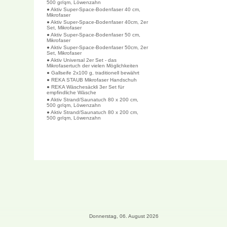
500 gr/qm, Löwenzahn
● Aktiv Super-Space-Bodenfaser 40 cm,
Mikrofaser
● Aktiv Super-Space-Bodenfaser 40cm, 2er
Set, Mikrofaser
● Aktiv Super-Space-Bodenfaser 50 cm,
Mikrofaser
● Aktiv Super-Space-Bodenfaser 50cm, 2er
Set, Mikrofaser
● Aktiv Universal 2er Set - das
Mikrofasertuch der vielen Möglichkeiten
● Gallseife 2x100 g, traditionell bewährt
● REKA STAUB Mikrofaser Handschuh
● REKA Wäschesäckli 3er Set für
empfindliche Wäsche
● Aktiv Strand/Saunatuch 80 x 200 cm,
500 gr/qm, Löwenzahn
● Aktiv Strand/Saunatuch 80 x 200 cm,
500 gr/qm, Löwenzahn
Donnerstag, 06. August 2026