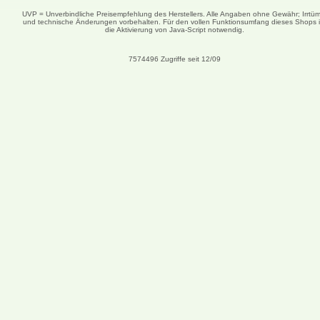
UVP = Unverbindliche Preisempfehlung des Herstellers. Alle Angaben ohne Gewähr; Irrtüm
und technische Änderungen vorbehalten. Für den vollen Funktionsumfang dieses Shops i
die Aktivierung von Java-Script notwendig.
7574496 Zugriffe seit 12/09