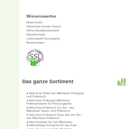
Wissenswertes
News-Archiv
Geheimnis feinster Fasern
Hoher Qualitätsstandard
Naturkosmetik
Lebensquell Saunagang
Bewertungen
Das ganze Sortiment
● Aktiv Auto Polier Set Mikrofaser Polierpad
und Poliertuch
● Aktiv Auto Polierpad Mikrofaser
Polierschwamm für Fahrzeuglacke
● Aktiv Auto-Poliertuch 2er Set - das
Mikrofaser Staub- und Poliertuch
● Aktiv Auto-Poliertuch Extra dick 2er Set -
das Mikrofaser Poliertuch
● Aktiv Autopad 2er Set Mikrofaser
Antibeschlags-Schwamm für das Auto