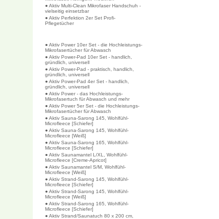
● Aktiv Multi-Clean Mikrofaser Handschuh -
vielseitig einsetzbar
● Aktiv Perfektion 2er Set Profi-
Pflegetücher
● Aktiv Power 10er Set - die Hochleistungs-
Mikrofasertücher für Abwasch
● Aktiv Power-Pad 10er Set - handlich,
gründlich, universell
● Aktiv Power-Pad - praktisch, handlich,
gründlich, universell
● Aktiv Power-Pad 4er Set - handlich,
gründlich, universell
● Aktiv Power - das Hochleistungs-
Mikrofasertuch für Abwasch und mehr
● Aktiv Power 5er Set - die Hochleistungs-
Mikrofasertücher für Abwasch
● Aktiv Sauna-Sarong 145, Wohlfühl-
Microfleece [Schiefer]
● Aktiv Sauna-Sarong 145, Wohlfühl-
Microfleece [Weiß]
● Aktiv Sauna-Sarong 165, Wohlfühl-
Microfleece [Schiefer]
● Aktiv Saunamantel L/XL, Wohlfühl-
Microfleece [Creme-Apricot]
● Aktiv Saunamantel S/M, Wohlfühl-
Microfleece [Weiß]
● Aktiv Strand-Sarong 145, Wohlfühl-
Microfleece [Schiefer]
● Aktiv Strand-Sarong 145, Wohlfühl-
Microfleece [Weiß]
● Aktiv Strand-Sarong 165, Wohlfühl-
Microfleece [Schiefer]
● Aktiv Strand/Saunatuch 80 x 200 cm,