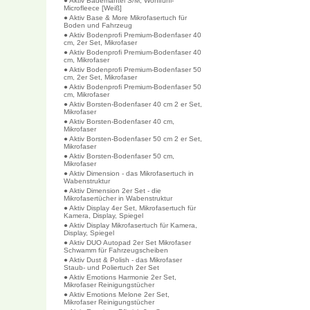
● Aktiv Bademantel S/M, Wohlfühl-
Microfleece [Weiß]
● Aktiv Base & More Mikrofasertuch für
Boden und Fahrzeug
● Aktiv Bodenprofi Premium-Bodenfaser 40
cm, 2er Set, Mikrofaser
● Aktiv Bodenprofi Premium-Bodenfaser 40
cm, Mikrofaser
● Aktiv Bodenprofi Premium-Bodenfaser 50
cm, 2er Set, Mikrofaser
● Aktiv Bodenprofi Premium-Bodenfaser 50
cm, Mikrofaser
● Aktiv Borsten-Bodenfaser 40 cm 2 er Set,
Mikrofaser
● Aktiv Borsten-Bodenfaser 40 cm,
Mikrofaser
● Aktiv Borsten-Bodenfaser 50 cm 2 er Set,
Mikrofaser
● Aktiv Borsten-Bodenfaser 50 cm,
Mikrofaser
● Aktiv Dimension - das Mikrofasertuch in
Wabenstruktur
● Aktiv Dimension 2er Set - die
Mikrofasertücher in Wabenstruktur
● Aktiv Display 4er Set, Mikrofasertuch für
Kamera, Display, Spiegel
● Aktiv Display Mikrofasertuch für Kamera,
Display, Spiegel
● Aktiv DUO Autopad 2er Set Mikrofaser
Schwamm für Fahrzeugscheiben
● Aktiv Dust & Polish - das Mikrofaser
Staub- und Poliertuch 2er Set
● Aktiv Emotions Harmonie 2er Set,
Mikrofaser Reinigungstücher
● Aktiv Emotions Melone 2er Set,
Mikrofaser Reinigungstücher