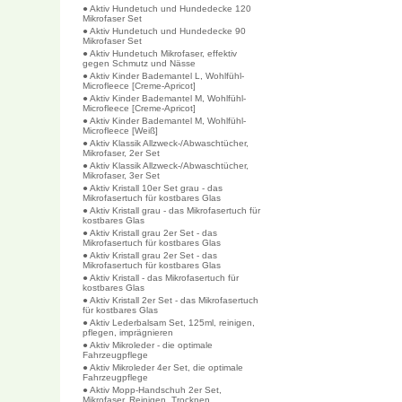
● Aktiv Hundetuch und Hundedecke 120
Mikrofaser Set
● Aktiv Hundetuch und Hundedecke 90
Mikrofaser Set
● Aktiv Hundetuch Mikrofaser, effektiv
gegen Schmutz und Nässe
● Aktiv Kinder Bademantel L, Wohlfühl-
Microfleece [Creme-Apricot]
● Aktiv Kinder Bademantel M, Wohlfühl-
Microfleece [Creme-Apricot]
● Aktiv Kinder Bademantel M, Wohlfühl-
Microfleece [Weiß]
● Aktiv Klassik Allzweck-/Abwaschtücher,
Mikrofaser, 2er Set
● Aktiv Klassik Allzweck-/Abwaschtücher,
Mikrofaser, 3er Set
● Aktiv Kristall 10er Set grau - das
Mikrofasertuch für kostbares Glas
● Aktiv Kristall grau - das Mikrofasertuch für
kostbares Glas
● Aktiv Kristall grau 2er Set - das
Mikrofasertuch für kostbares Glas
● Aktiv Kristall grau 2er Set - das
Mikrofasertuch für kostbares Glas
● Aktiv Kristall - das Mikrofasertuch für
kostbares Glas
● Aktiv Kristall 2er Set - das Mikrofasertuch
für kostbares Glas
● Aktiv Lederbalsam Set, 125ml, reinigen,
pflegen, imprägnieren
● Aktiv Mikroleder - die optimale
Fahrzeugpflege
● Aktiv Mikroleder 4er Set, die optimale
Fahrzeugpflege
● Aktiv Mopp-Handschuh 2er Set,
Mikrofaser, Reinigen, Trocknen