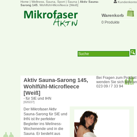
Home
|
Wellness, Sauna, Sport
|
Sauna
|
Aktiv Sauna-
Kundenkonto
Sarong 145
, Wohlfühl-Microfleece [Weiß]
Warenkorb
0 Produkte
Bei Fragen zum Produkt
Aktiv Sauna-Sarong 145
,
wenden Sie sich bitte an
Wohlfühl-Microfleece
023 09 / 7 33 94
[Weiß]
- für SIE und IHN
[620227]
Der Mikrofaser Aktiv
Sauna-Sarong für SIE und
IHN ist Ihr perfekter
Begleiter ins Wellness-
Wochenende und in die
Sauna. Er besteht aus