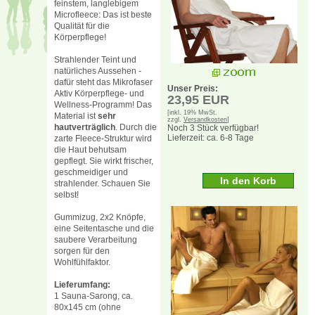
feinstem, langlebigem
Microfleece: Das ist beste
Qualität für die
Körperpflege!
Strahlender Teint und
natürliches Aussehen -
dafür steht das Mikrofaser
Unser Preis:
Aktiv Körperpflege- und
23,95 EUR
Wellness-Programm! Das
[inkl. 19% MwSt.
Material ist
sehr
zzgl.
Versandkosten
]
hautverträglich
. Durch die
Noch 3 Stück verfügbar!
Lieferzeit: ca. 6-8 Tage
zarte Fleece-Struktur wird
die Haut behutsam
gepflegt. Sie wirkt frischer,
geschmeidiger und
strahlender. Schauen Sie
selbst!
Gummizug, 2x2 Knöpfe,
eine Seitentasche und die
saubere Verarbeitung
sorgen für den
Wohlfühlfaktor.
Lieferumfang:
1 Sauna-Sarong, ca.
80x145 cm (ohne