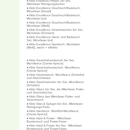
● Aktiv Emotions Pfirsich 2er Set,
Mikrofaser Reinigungstücher
● Aktiv Excellence Duschtuch/Badetuch,
Microfaser [Kiesel]
● Aktiv Excellence Duschtuch/Badetuch,
Microfaser [rot]
● Aktiv Excellence Duschtuch/Badetuch,
Microfaser [Weiß]
● Aktiv Excellence Gesichtstücher 3er Set,
Microfaser [Schwarz]
● Aktiv Excellence Hand- und Badetuch
Set, Microfaser [rot]
● Aktiv Excellence Handtuch, Microfaser
[Weiß], weich + effektiv
● Aktiv Gesichtshandschuh 3er Set,
Microfleece [Creme-Apricot]
● Aktiv Gesichtshandschuh, Microfleece
[Creme-Apricot]
● Aktiv Gesichtstuch, Microfleece [Schiefer]
zum Abschminken
● Aktiv Gesichtstücher 3er Set, Microfleece
[Schiefer]
● Aktiv Glanz 2er Set, die Mikrofaser Polier-
und Geschirrtücher
● Aktiv Glanz das Mikrofaser Polier- und
Geschirrtuch
● Aktiv Glas & Spiegel 4er Set, Mikrofaser-
Reinigungs-Pads
● Aktiv Handtuch, Wohlfühl-Microfleece
[Creme-Apricot]
● Aktiv Hard & Power - Mikrofaser
Borstentuch und Power-Faser
● Aktiv Hard & Power 4er Set - Mikrofaser
Borstentuch und Power-Faser